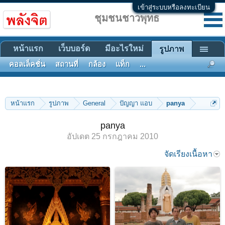
เข้าสู่ระบบหรือลงทะเบียน
ชุมชนชาวพุทธ
หน้าแรก
เว็บบอร์ด
มีอะไรใหม่
รูปภาพ
คอลเล็คชั่น
สถานที่
กล้อง
แท็ก
...
หน้าแรก
รูปภาพ
General
ปัญญา แอบ
panya
panya
อัปเดต
25 กรกฎาคม 2010
จัดเรียงเนื้อหา