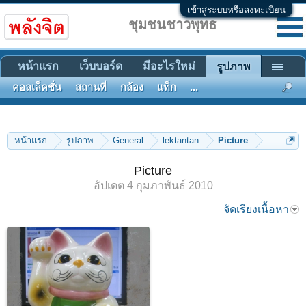
เข้าสู่ระบบหรือลงทะเบียน
ชุมชนชาวพุทธ
หน้าแรก
เว็บบอร์ด
มีอะไรใหม่
รูปภาพ
คอลเล็คชั่น
สถานที่
กล้อง
แท็ก
...
หน้าแรก
รูปภาพ
General
lektantan
Picture
Picture
อัปเดต
4 กุมภาพันธ์ 2010
จัดเรียงเนื้อหา