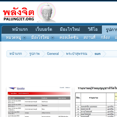
หน้าแรก
เว็บบอร์ด
มีอะไรใหม่
วิดีโอ
รูปภา
หมวดหมู่
มีอะไรใหม่
คอลเล็คชั่น
สถานที่
กล้อง
แ
หน้าแรก
รูปภาพ
General
พระป่าสุพรรณ
sun