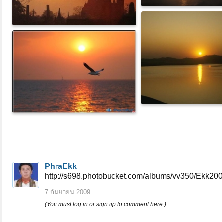
PhraEkk
http://s698.photobucket.com/albums/vv350/Ekk20
7 กันยายน 2009
(You must log in or sign up to comment here.)