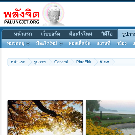
หน้าแรก
เว็บบอร์ด
มีอะไรใหม่
วิดีโอ
รูปภา
หมวดหมู่
มีอะไรใหม่
คอลเล็คชั่น
สถานที่
กล้อง
แ
หน้าแรก
รูปภาพ
General
PhraEkk
View