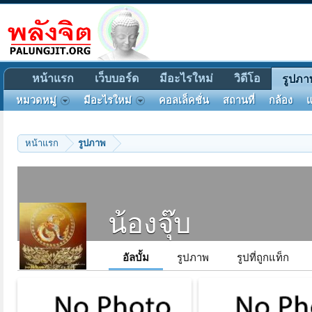
หน้าแรก
เว็บบอร์ด
มีอะไรใหม่
วิดีโอ
รูปภา
หมวดหมู่
มีอะไรใหม่
คอลเล็คชั่น
สถานที่
กล้อง
แ
หน้าแรก
รูปภาพ
น้องจุ๊บ
อัลบั้ม
รูปภาพ
รูปที่ถูกแท็ก