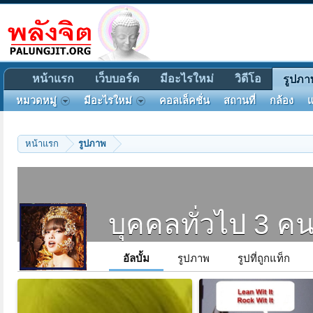
หน้าแรก
เว็บบอร์ด
มีอะไรใหม่
วิดีโอ
รูปภา
หมวดหมู่
มีอะไรใหม่
คอลเล็คชั่น
สถานที่
กล้อง
แ
หน้าแรก
รูปภาพ
บุคคลทั่วไป 3 ค
อัลบั้ม
รูปภาพ
รูปที่ถูกแท็ก