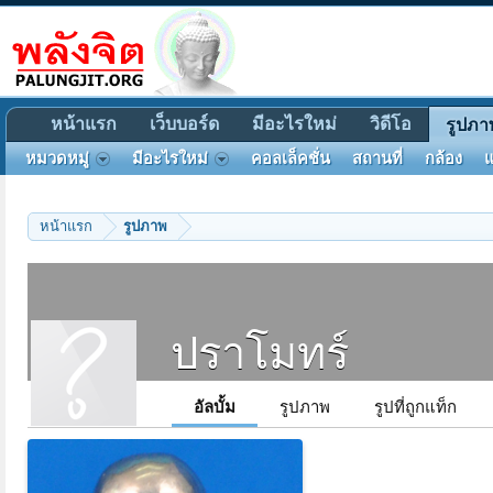
หน้าแรก
เว็บบอร์ด
มีอะไรใหม่
วิดีโอ
รูปภา
หมวดหมู่
มีอะไรใหม่
คอลเล็คชั่น
สถานที่
กล้อง
แ
หน้าแรก
รูปภาพ
ปราโมทร์
อัลบั้ม
รูปภาพ
รูปที่ถูกแท็ก