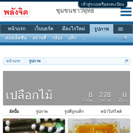
เข้าสู่ระบบหรือลงทะเบียน
ชุมชนชาวพุทธ
หน้าแรก
เว็บบอร์ด
มีอะไรใหม่
รูปภาพ
คอลเล็คชั่น
สถานที่
กล้อง
แท็ก
...
หน้าแรก
รูปภาพ
เปลือกไม้
8
278
0
อัลบั้ม
รูปภาพ
วิดีโอ
อัลบั้ม
รูปภาพ
รูปที่ถูกแท็ก
หน้าโปรไฟล์