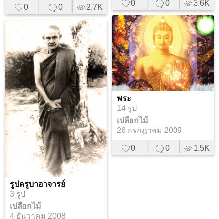
0
0
3.6K
0
0
2.7K
พระ
14 รูป
เปลือกไม้
26 กรกฎาคม 2009
0
0
1.5K
รูปครูบาอาจารย์
3 รูป
เปลือกไม้
4 ธันวาคม 2008