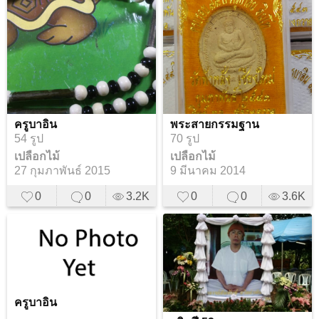
ครูบาอิน
พระสายกรรมฐาน
54 รูป
70 รูป
เปลือกไม้
เปลือกไม้
27 กุมภาพันธ์ 2015
9 มีนาคม 2014
0
0
3.2K
0
0
3.6K
ครูบาอิน