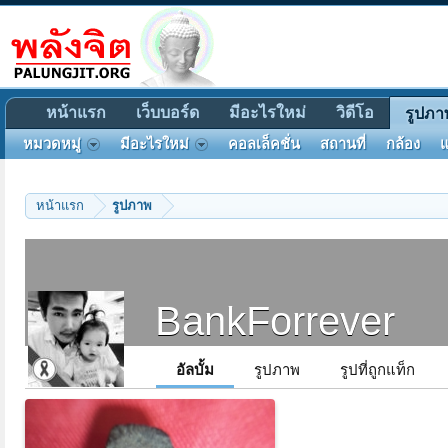
หน้าแรก
เว็บบอร์ด
มีอะไรใหม่
วิดีโอ
รูปภา
หมวดหมู่
มีอะไรใหม่
คอลเล็คชั่น
สถานที่
กล้อง
แ
หน้าแรก
รูปภาพ
BankForrever
อัลบั้ม
รูปภาพ
รูปที่ถูกแท็ก