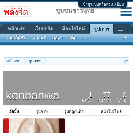
เข้าสู่ระบบหรือลงทะเบียน
ชุมชนชาวพุทธ
หน้าแรก
เว็บบอร์ด
มีอะไรใหม่
รูปภาพ
คอลเล็คชั่น
สถานที่
กล้อง
แท็ก
...
หน้าแรก
รูปภาพ
konbanwa
1
77
0
อัลบั้ม
รูปภาพ
วิดีโอ
อัลบั้ม
รูปภาพ
รูปที่ถูกแท็ก
หน้าโปรไฟล์