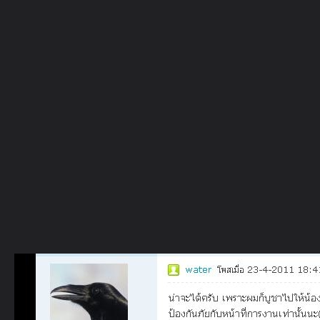
ภาษาไทย
หน้าแรก
เว็บบอร์ด
มีอะไรใหม่
วิดีโอ
รูปภา
หมวดหมู่
มีอะไรใหม่
คอลเล็คชั่น
สถานที่
กล้อง
แ
หน้าแรก
รูปภาพ
General
หมื่นทัพ
๗ ฤกษ์
กกก