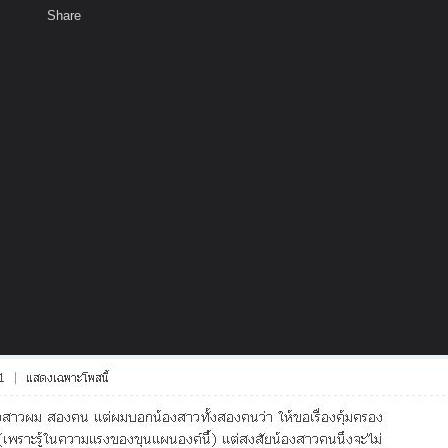
Share
เสียงธรรม
สมาชิก
ห้องสนทนา
พ
ท็ก