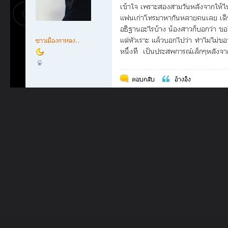
ในอัลบั้มนี้
หมื่นทัพ
ในอัลบั้ม
๗ ฤกษ์
2 พฤษภาคม 2011
(You must log in or sign up to comment here.)