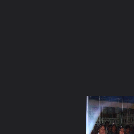
ภาษาไทย
หน้าแรก
เว็บบอร์ด
มีอะไรใหม่
วิดีโอ
รูปภา
หมวดหมู่
มีอะไรใหม่
คอลเล็คชั่น
สถานที่
กล้อง
แ
หน้าแรก
รูปภาพ
General
donjudo077
กฐิน และ งานพิธี
กฐิน36