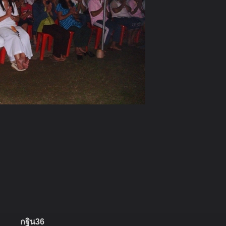
กฐิน36