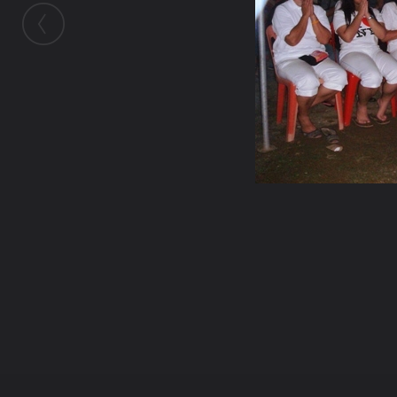
ในอัลบั้มนี้
donjudo077
ในอัลบั้ม
กฐิน และ งานพิธีพุทธาภิเษก
25 ตุลาคม 2009
(You must log in or sign up to comment here.)