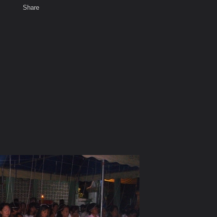
Share
เสียงธรรม
สมาชิก
ห้องสนทนา
พ
ท็ก
พุทธาภิเษก