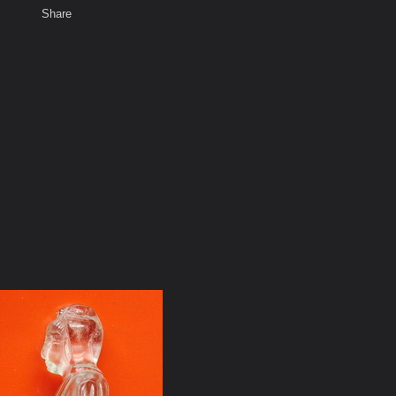
Share
เสียงธรรม
สมาชิก
ห้องสนทนา
พ
ท็ก