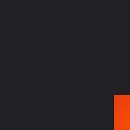
ภาษาไทย
หน้าแรก
เว็บบอร์ด
มีอะไรใหม่
วิดีโอ
รูปภา
หมวดหมู่
มีอะไรใหม่
คอลเล็คชั่น
สถานที่
กล้อง
แ
หน้าแรก
รูปภาพ
General
kayasid
หินจุยเจีย2
กวนอิม3