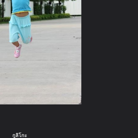
กูลิโกะ