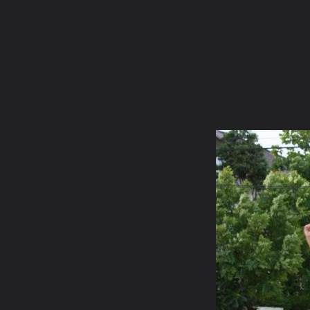
ภาษาไทย
หน้าแรก
เว็บบอร์ด
มีอะไรใหม่
วิดีโอ
รูปภา
คอลเล็คชั่น
สถานที่
กล้อง
แท็ก
...
หน้าแรก
รูปภาพ
General
natsuto
โลมา
กูลิโกะ