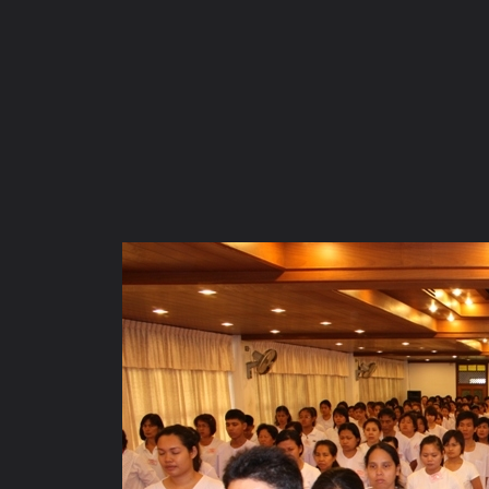
ภาษาไทย
หน้าแรก
เว็บบอร์ด
มีอะไรใหม่
วิดีโอ
รูปภา
หมวดหมู่
มีอะไรใหม่
คอลเล็คชั่น
สถานที่
กล้อง
แ
หน้าแรก
รูปภาพ
General
ชัยโยๆ
ปฏิบัติธรรมวัดพิชัยญาต
ขณะเดินจงกรม