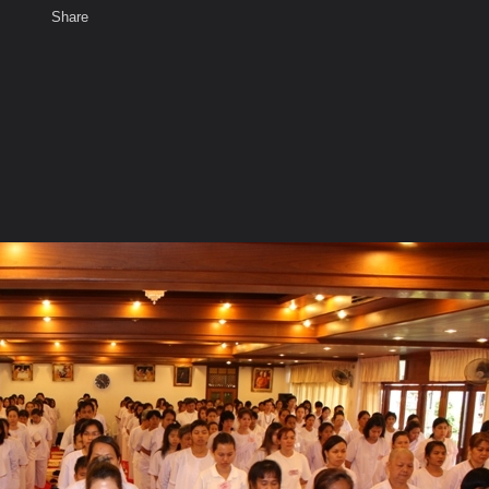
Share
เสียงธรรม
สมาชิก
ห้องสนทนา
พ
ท็ก
ิ