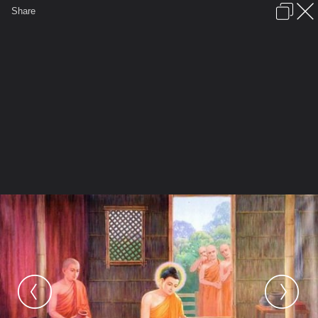
เข้าสู่ระบบหรือลงทะเบียน
Share
ภาษาไทย
ลงโฆษณา
ติดต่อเรา
ช่วยเหลือ
ชุมชนชาวพุทธ
ข้อกำหนดและกฎ
หน้าแรก
เว็บบอร์ด
มีอะไรใหม่
รูปภาพ
คอลเล็คชั่น
สถานที่
กล้อง
แท็ก
...
หน้าแรก
รูปภาพ
General
evatranse
Foto
ของดีจากพระไตรปิฎก : คนป่วย 3
ประเภท