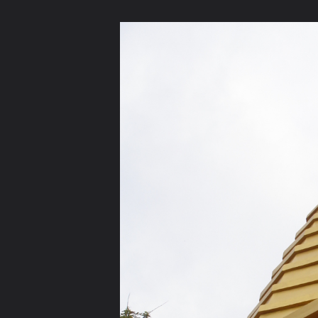
ภาษาไทย
หน้าแรก
เว็บบอร์ด
มีอะไรใหม่
วิดีโอ
รูปภา
หมวดหมู่
มีอะไรใหม่
คอลเล็คชั่น
สถานที่
กล้อง
แ
หน้าแรก
รูปภาพ
General
wichaiyut
วัดหนองน้ำเขียว อ.
ขึ้นไปกราบเจดีย์ที่บรรจุพระบรมสารีริกธ