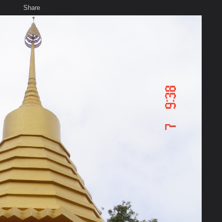
Share
เสียงธรรม
สมาชิก
ห้องสนทนา
พ
ท็ก
แม่สอด จ.ตาก
าตุ และพระธาตุ