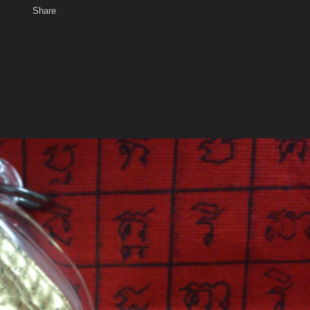
Share
เสียงธรรม
สมาชิก
ห้องสนทนา
พ
ท็ก
ด ต้นบุญวัตถุมงคล
้ส่วนตัว