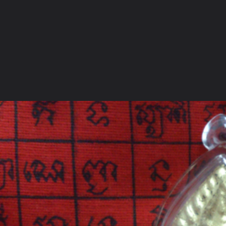
ภาษาไทย
หน้าแรก
เว็บบอร์ด
มีอะไรใหม่
วิดีโอ
รูปภา
หมวดหมู่
มีอะไรใหม่
คอลเล็คชั่น
สถานที่
กล้อง
แ
หน้าแรก
รูปภาพ
General
NR
สร้างพระลงกรุ กฐินหลายวั
ขุนแผนพรายเจ้าเงาะ ปิดทอง ก่อนเลี่ยมใช