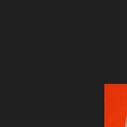
ภาษาไทย
หน้าแรก
เว็บบอร์ด
มีอะไรใหม่
วิดีโอ
รูปภา
หมวดหมู่
มีอะไรใหม่
คอลเล็คชั่น
สถานที่
กล้อง
แ
หน้าแรก
รูปภาพ
General
kayasid
ภาพหินจุยเจีย
ข22