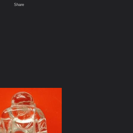
Share
เสียงธรรม
สมาชิก
ห้องสนทนา
พ
ท็ก