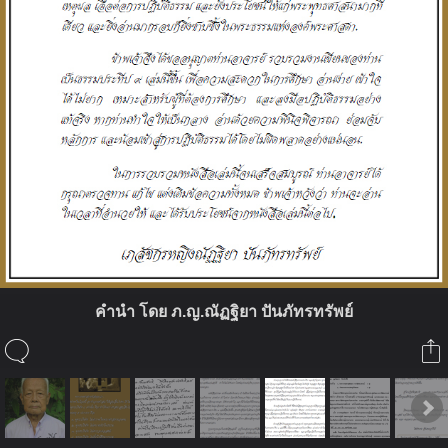
คำนำ โดย ภ.ญ.ณัฏฐิยา ปันภัทรทรัพย์