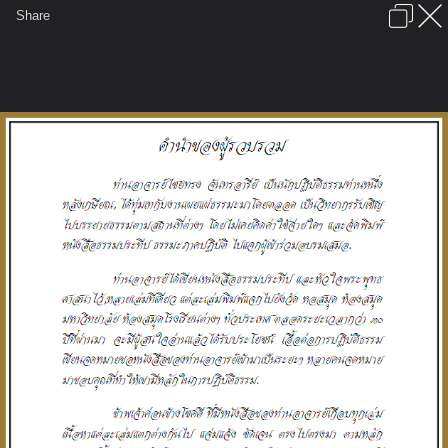
เข้าสู่ระบบหรือลงทะเบียน
Share
ภาษาไทย
ลงโฆษณา
ติดต่อเรา
ช่วยเหลือ
ชุมชนชาวพุทธ
ข้อกำหนดและกฎ
หน้าแรก
เว็บบอร์ด
มีอะไรใหม่
รูปภาพ
คอลเล็คชั่น
สถานที่
กล้อง
แท็ก
...
...
รูปภาพ
General
ธรรมะสวนัง
ธรรมประทีป ๙
คำนำ โดย ภ.ญ.ณัฏฐิยา ปันภัทรทรัพย์