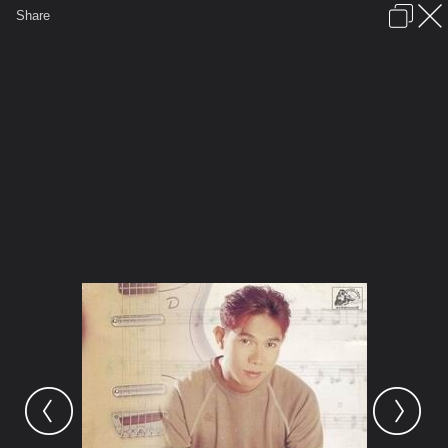
เข้าสู่ระบบหรือลงทะเบียน
Share
ภาษาไทย
ลงโฆษณา
ติดต่อเรา
ช่วยเหลือ
ชุมชนชาวพุทธ
ข้อกำหนดและกฎ
หน้าแรก
เว็บบอร์ด
มีอะไรใหม่
รูปภาพ
คอลเล็คชั่น
สถานที่
กล้อง
แท็ก
...
หน้าแรก
รูปภาพ
General
นาคธันดร
ลูกกรุง
คุณหนู มิเตอร์