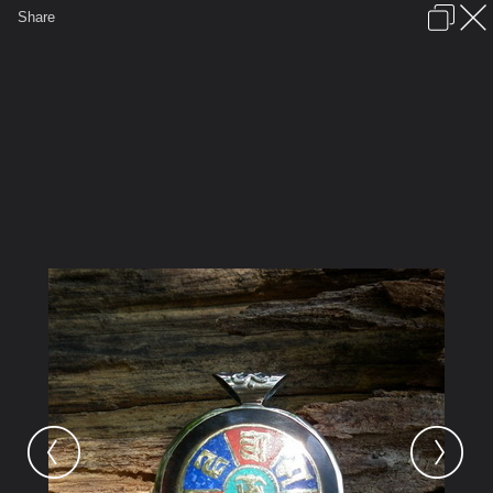
เข้าสู่ระบบหรือลงทะเบียน
Share
ภาษาไทย
ลงโฆษณา
ติดต่อเรา
ช่วยเหลือ
ชุมชนชาวพุทธ
ข้อกำหนดและกฎ
หน้าแรก
เว็บบอร์ด
มีอะไรใหม่
รูปภาพ
คอลเล็คชั่น
สถานที่
กล้อง
แท็ก
...
รูปภาพ
...
asathai
ของสะสมที่โปรดปราน
จี้ยันต์หกทิศ "โอม มณี ปัทเม หุม" ประดับ
หินสามสีจากธิเบต