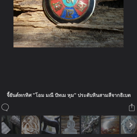
ในอัลบั้มนี้
จี้ยันต์หกทิศ "โอม มณี ปัทเม หุม" ประดับหินสามสีจากธิเบต
asathai
ในอัลบั้ม
ของสะสมที่โปรดปราน
5 มกราคม 2012
(You must log in or sign up to comment here.)