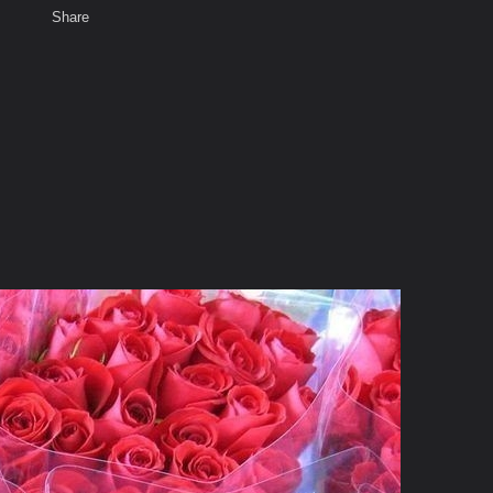
Share
เสียงธรรม
สมาชิก
ห้องสนทนา
พ
ท็ก