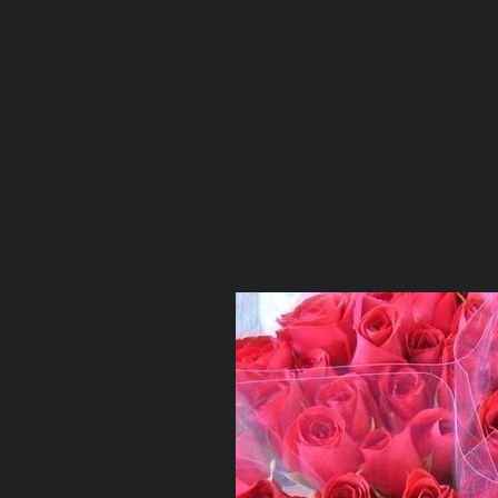
ภาษาไทย
หน้าแรก
เว็บบอร์ด
มีอะไรใหม่
วิดีโอ
รูปภา
หมวดหมู่
มีอะไรใหม่
คอลเล็คชั่น
สถานที่
กล้อง
แ
หน้าแรก
รูปภาพ
General
ประทีปแก้ว
ดอกไม้
ชอบ