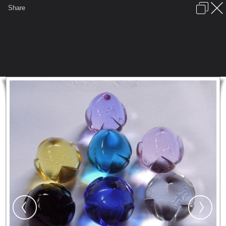
เข้าสู่ระบบหรือลงทะเบียน
Share
ภาษาไทย
ลงโฆษณา
ติดต่อเรา
ช่วยเหลือ
ชุมชนชาวพุทธ
ข้อกำหนดและกฎ
หน้าแรก
เว็บบอร์ด
มีอะไรใหม่
รูปภาพ
คอลเล็คชั่น
สถานที่
กล้อง
แท็ก
...
หน้าแรก
รูปภาพ
General
คุณศรชัย
ดอกบัวนพเก้า
ชุดที่๑