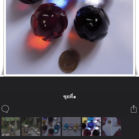
ชุดที่๑
ในอัลบั้มนี้