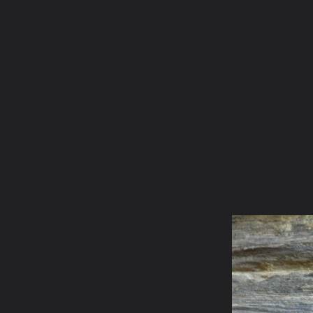
ภาษาไทย
หน้าแรก
เว็บบอร์ด
มีอะไรใหม่
วิดีโอ
รูปภา
หมวดหมู่
มีอะไรใหม่
คอลเล็คชั่น
สถานที่
กล้อง
แ
หน้าแรก
รูปภาพ
General
asathai
ของสะสมที่โปรดปราน
ชูชก จากมหาเวสสันดรชาดก