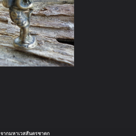
 จากมหาเวสสันดรชาดก