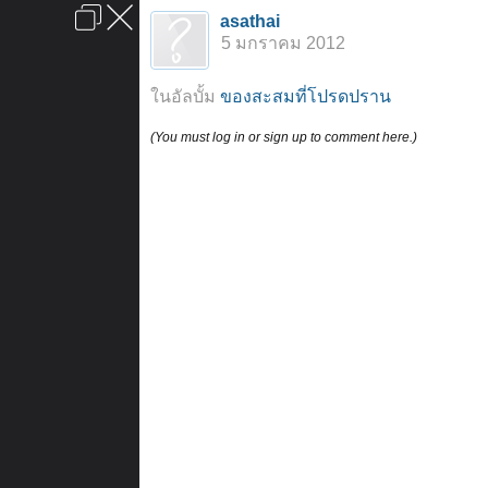
เข้าสู่ระบบหรือลงทะเบียน
asathai
ลงโฆษณา
ติดต่อเรา
ช่วยเหลือ
หน้าหลัก
ไปข้างบน
5 มกราคม 2012
ข้อกำหนดและกฎ
ในอัลบั้ม
ของสะสมที่โปรดปราน
(You must log in or sign up to comment here.)