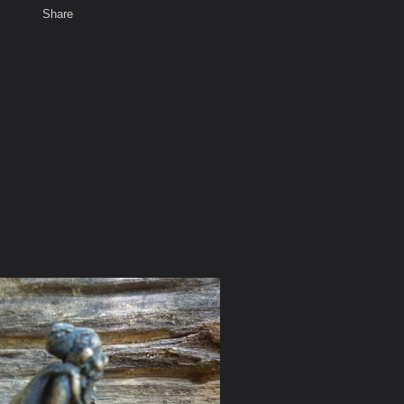
Share
เสียงธรรม
สมาชิก
ห้องสนทนา
พ
ท็ก