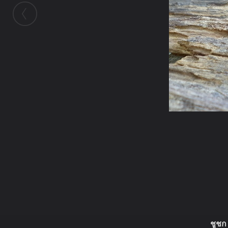
ในอัลบั้มนี้
asathai
ในอัลบั้ม
ของสะสมที่โปรดปราน
5 มกราคม 2012
(You must log in or sign up to comment here.)
ชูชก