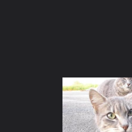
ภาษาไทย
หน้าแรก
เว็บบอร์ด
มีอะไรใหม่
วิดีโอ
รูปภา
มีอะไรใหม่
คอลเล็คชั่น
สถานที่
กล้อง
แท็ก
...
หน้าแรก
รูปภาพ
General
ศีล5
น้องเหมียวจรจัด
ช่างประจบ