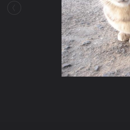
ในอัลบั้มนี้
ศีล5
ในอัลบั้ม
น้องเหมียวจรจัด