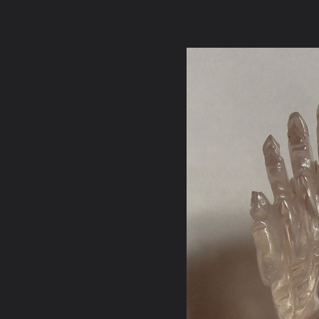
ภาษาไทย
หน้าแรก
เว็บบอร์ด
มีอะไรใหม่
วิดีโอ
รูปภา
หมวดหมู่
มีอะไรใหม่
คอลเล็คชั่น
สถานที่
กล้อง
แ
หน้าแรก
รูปภาพ
General
คุณศรชัย
เสริมหก
ฐาน