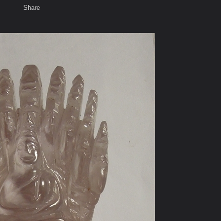
Share
เสียงธรรม
สมาชิก
ห้องสนทนา
พ
ท็ก