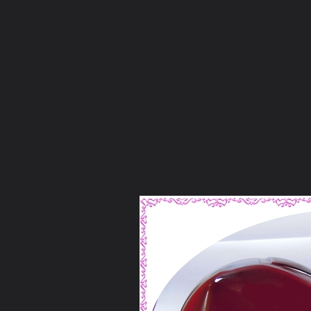
ภาษาไทย
หน้าแรก
เว็บบอร์ด
มีอะไรใหม่
วิดีโอ
รูปภา
คอลเล็คชั่น
สถานที่
กล้อง
แท็ก
...
หน้าแรก
รูปภาพ
General
คุณศรชัย
ชุดนาคา
ดอกบัวแดง