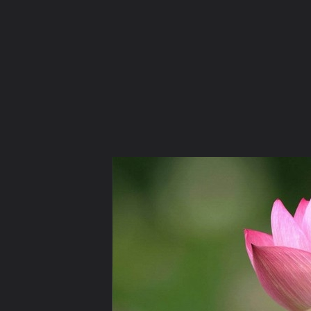
ภาษาไทย
หน้าแรก
เว็บบอร์ด
มีอะไรใหม่
วิดีโอ
รูปภา
หมวดหมู่
มีอะไรใหม่
คอลเล็คชั่น
สถานที่
กล้อง
แ
หน้าแรก
รูปภาพ
General
jiraphat_ji
Beautiful Flowers
ดอกบัว