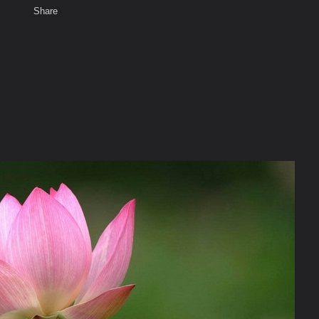
Share
เสียงธรรม
สมาชิก
ห้องสนทนา
พ
ท็ก
 ดอกไม้สวยงาม