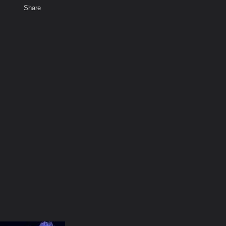
Share
เสียงธรรม
สมาชิก
ห้องสนทนา
พ
ท็ก
ะเล