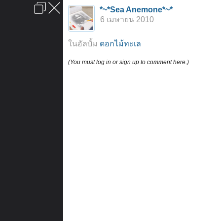
เข้าสู่ระบบหรือลงทะเบียน
*~*Sea Anemone*~*
ลงโฆษณา
ติดต่อเรา
ช่วยเหลือ
หน้าหลัก
ไปข้างบน
6 เมษายน 2010
ข้อกำหนดและกฎ
ในอัลบั้ม
ดอกไม้ทะเล
(You must log in or sign up to comment here.)