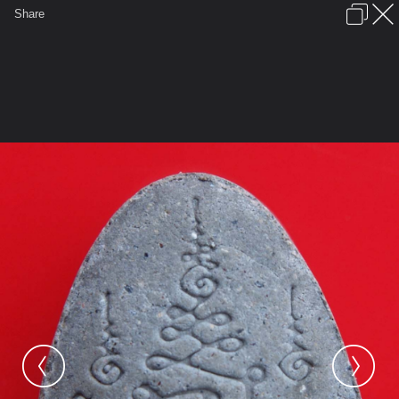
เข้าสู่ระบบหรือลงทะเบียน
Share
ภาษาไทย
ลงโฆษณา
ติดต่อเรา
ช่วยเหลือ
ชุมชนชาวพุทธ
ข้อกำหนดและกฎ
หน้าแรก
เว็บบอร์ด
มีอะไรใหม่
รูปภาพ
คอลเล็คชั่น
สถานที่
กล้อง
แท็ก
...
รูปภาพ
...
suntorn p
พระเครื่องหลวงปู่ฤาษีวัดภูน้อย
ด้านหลัง