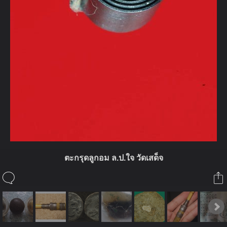
ตะกรุดลูกอม ล.ป.ใจ วัดเสด็จ