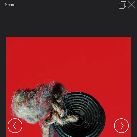
เข้าสู่ระบบหรือลงทะเบียน
Share
ภาษาไทย
ลงโฆษณา
ติดต่อเรา
ช่วยเหลือ
ชุมชนชาวพุทธ
ข้อกำหนดและกฎ
หน้าแรก
เว็บบอร์ด
มีอะไรใหม่
รูปภาพ
คอลเล็คชั่น
สถานที่
กล้อง
แท็ก
...
...
รูปภาพ
General
cappu
เสน่ห์เครื่องรางของขลัง
ตะกรุดลูกอม ล.ป.ใจ วัดเสด็จ