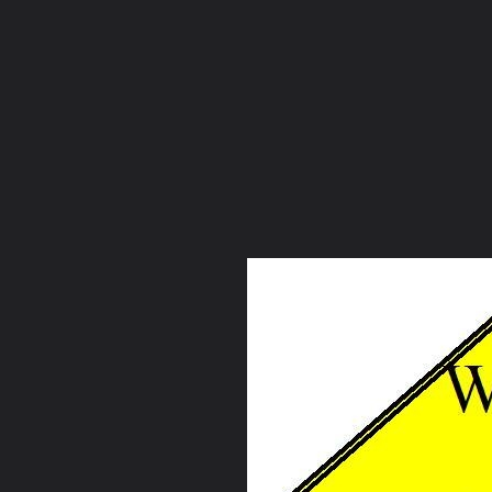
ภาษาไทย
หน้าแรก
เว็บบอร์ด
มีอะไรใหม่
วิดีโอ
รูปภา
หมวดหมู่
มีอะไรใหม่
คอลเล็คชั่น
สถานที่
กล้อง
แ
หน้าแรก
รูปภาพ
General
F-5E
peeb
ติดรถ