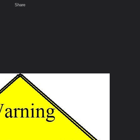
Share
เสียงธรรม
สมาชิก
ห้องสนทนา
พ
ท็ก