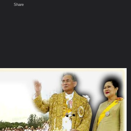
Share
เสียงธรรม
สมาชิก
พ
ท็ก
จจริง