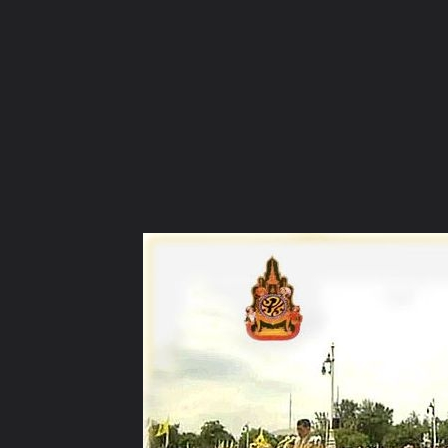
ภาษาไทย
หน้าแรก
เว็บบอร์ด
มีอะไรใหม่
วิดีโอ
รูปภา
หมวดหมู่
มีอะไรใหม่
คอลเล็คชั่น
สถานที่
กล้อง
แ
หน้าแรก
รูปภาพ
General
ถักทอฝัน
รักพ่อหลวงไทยด้วยใ
ทรงพระเจริญยิ่งยืนนาน