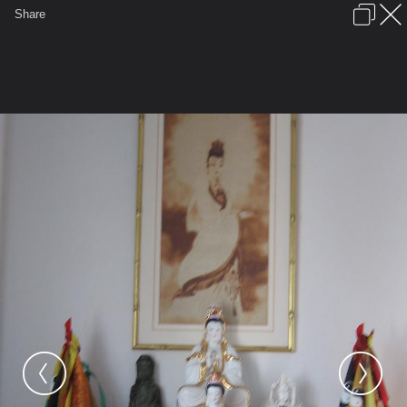
เข้าสู่ระบบหรือลงทะเบียน
Share
ภาษาไทย
ลงโฆษณา
ติดต่อเรา
ช่วยเหลือ
ชุมชนชาวพุทธ
ข้อกำหนดและกฎ
หน้าแรก
เว็บบอร์ด
มีอะไรใหม่
รูปภาพ
คอลเล็คชั่น
สถานที่
กล้อง
แท็ก
...
หน้าแรก
รูปภาพ
General
ศักดิ์
ห้องพระที่บ้าน
ที่บูชาองค์พระโพธิสัตต์กวนอิม