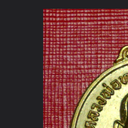
ภาษาไทย
หน้าแรก
เว็บบอร์ด
มีอะไรใหม่
วิดีโอ
รูปภา
หมวดหมู่
มีอะไรใหม่
คอลเล็คชั่น
สถานที่
กล้อง
แ
หน้าแรก
รูปภาพ
General
หลักแก้ว
วัตถุมงคลของผม
ที่ระลึกสร้างหอประชุมฤทธิ์รงค์รอน