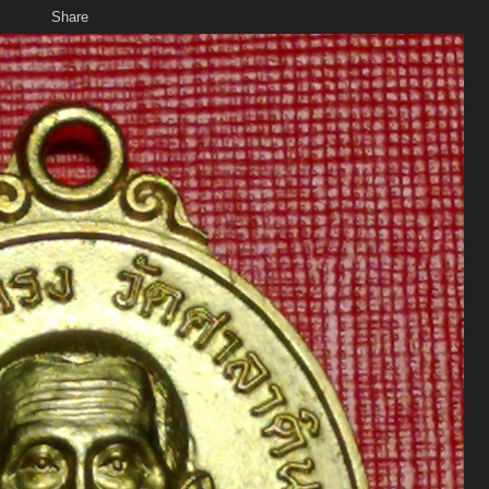
Share
เสียงธรรม
สมาชิก
ห้องสนทนา
พ
ท็ก