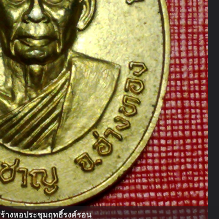
กสร้างหอประชุมฤทธิ์รงค์รอน