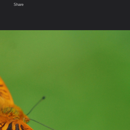
Share
เสียงธรรม
สมาชิก
ห้องสนทนา
พ
ท็ก