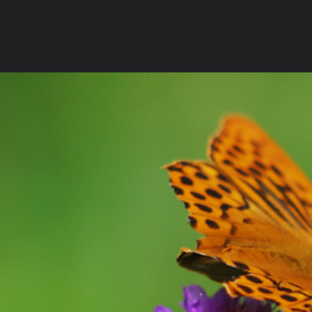
ภาษาไทย
หน้าแรก
เว็บบอร์ด
มีอะไรใหม่
วิดีโอ
รูปภา
หมวดหมู่
มีอะไรใหม่
คอลเล็คชั่น
สถานที่
กล้อง
แ
หน้าแรก
รูปภาพ
General
มุ่งเต็มใจ
ดอกไม้
ทุ่งดอกไม้216 1600