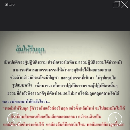
เข้าสู่ระบบหรือลงทะเบียน
Share
ภาษาไทย
ลงโฆษณา
ติดต่อเรา
ช่วยเหลือ
ชุมชนชาวพุทธ
ข้อกำหนดและกฎ
หน้าแรก
เว็บบอร์ด
มีอะไรใหม่
รูปภาพ
คอลเล็คชั่น
สถานที่
กล้อง
แท็ก
...
รูปภาพ
...
chingchamp
......พระปางจักพรรดิ.......
ธรรมะหลวงปู่ 2