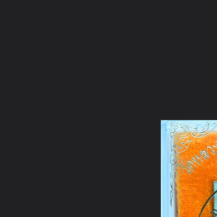
ภาษาไทย
หน้าแรก
เว็บบอร์ด
มีอะไรใหม่
วิดีโอ
รูปภา
หมวดหมู่
มีอะไรใหม่
คอลเล็คชั่น
สถานที่
กล้อง
แ
หน้าแรก
รูปภาพ
General
kayasid
พระรายการบุญ 2
ธ3