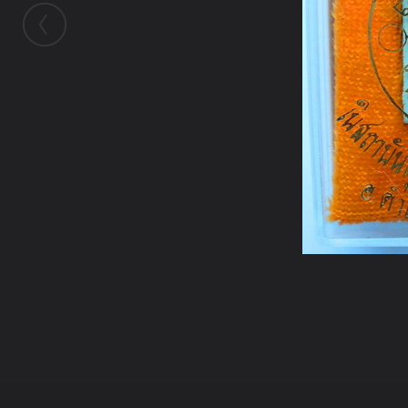
ในอัลบั้มนี้
kayasid