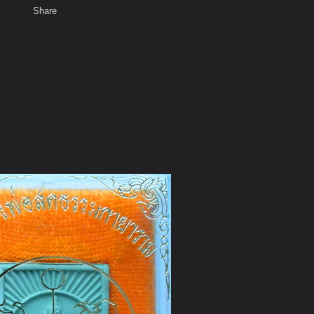
Share
เสียงธรรม
สมาชิก
ห้องสนทนา
พ
ท็ก