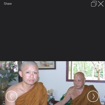
เข้าสู่ระบบหรือลงทะเบียน
Share
ภาษาไทย
ลงโฆษณา
ติดต่อเรา
ช่วยเหลือ
ชุมชนชาวพุทธ
ข้อกำหนดและกฎ
หน้าแรก
เว็บบอร์ด
มีอะไรใหม่
รูปภาพ
คอลเล็คชั่น
สถานที่
กล้อง
แท็ก
...
รูปภาพ
...
รวมบูรพาจารย์สายพระอาจารย์มั่น ภูริทัตโต
นมัสการ ลป.แตงอ่อน