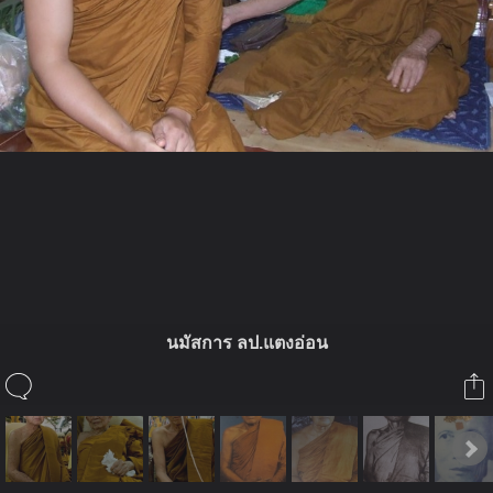
ในอัลบั้มนี้
binphadet
นมัสการ ลป.แตงอ่อน
ในอัลบั้ม
รวมบูรพาจารย์สายพระอาจารย์มั่น ภูริทัต
โต
3 พฤษภาคม 2010
(You must log in or sign up to comment here.)