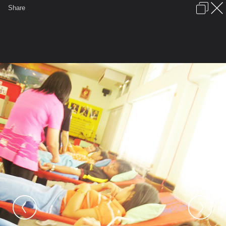
เข้าสู่ระบบหรือลงทะเบียน
Share
ภาษาไทย
ลงโฆษณา
ติดต่อเรา
ช่วยเหลือ
ชุมชนชาวพุทธ
ข้อกำหนดและกฎ
หน้าแรก
เว็บบอร์ด
มีอะไรใหม่
รูปภาพ
คอลเล็คชั่น
สถานที่
กล้อง
แท็ก
...
รูปภาพ
...
hatcheryorn
บริจาคเลือด ครั้งที่ ๗
นอนพักแป้บ ประวัติชอบวูบ อิอิ (ยังนอนดื่ม
ตามเดิม VIP ค่อดๆ)