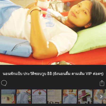
นอนพักแป้บ ประวัติชอบวูบ อิอิ (ยังนอนดื่ม ตามเดิม VIP ค่อดๆ)