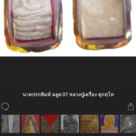
ในอัลบั้มนี้
นาคปรกพิมพ์ ฉลูด 07 หลวงปู่เครื่อง สุภทฺโท
นายสุเมธี
ในอัลบั้ม
หลวงปู่เครื่อง สุภทฺโท เทพเจ้าแดนดอก
ลำดวน