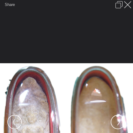
เข้าสู่ระบบหรือลงทะเบียน
Share
ภาษาไทย
ลงโฆษณา
ติดต่อเรา
ช่วยเหลือ
ชุมชนชาวพุทธ
ข้อกำหนดและกฎ
หน้าแรก
เว็บบอร์ด
มีอะไรใหม่
รูปภาพ
คอลเล็คชั่น
สถานที่
กล้อง
แท็ก
...
รูปภาพ
...
หลวงปู่เครื่อง สุภทฺโท เทพเจ้าแดนดอกลำดวน
นาคปรกพิมพ์ ฉลูด 07 หลวงปู่เครื่อง สุภทฺ
โท