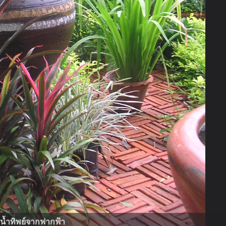
น้ำทิพย์จากฟากฟ้า