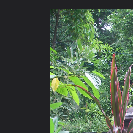
ภาษาไทย
หน้าแรก
เว็บบอร์ด
มีอะไรใหม่
วิดีโอ
รูปภา
หมวดหมู่
มีอะไรใหม่
คอลเล็คชั่น
สถานที่
กล้อง
แ
หน้าแรก
รูปภาพ
General
kphum1
เสนาสนะ ที่สงบ สัป
น้ำทิพย์จากฟากฟ้า