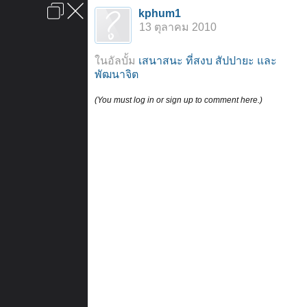
เข้าสู่ระบบหรือลงทะเบียน
kphum1
ลงโฆษณา
ติดต่อเรา
ช่วยเหลือ
หน้าหลัก
ไปข้างบน
13 ตุลาคม 2010
ข้อกำหนดและกฎ
ในอัลบั้ม
เสนาสนะ ที่สงบ สัปปายะ และ
พัฒนาจิต
(You must log in or sign up to comment here.)