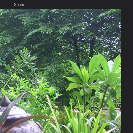
Share
เสียงธรรม
สมาชิก
ห้องสนทนา
พ
ท็ก
ปายะ และพัฒนาจิต