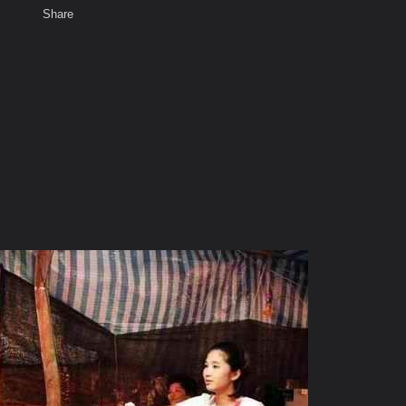
Share
เสียงธรรม
สมาชิก
ห้องสนทนา
พ
ท็ก
ทัย