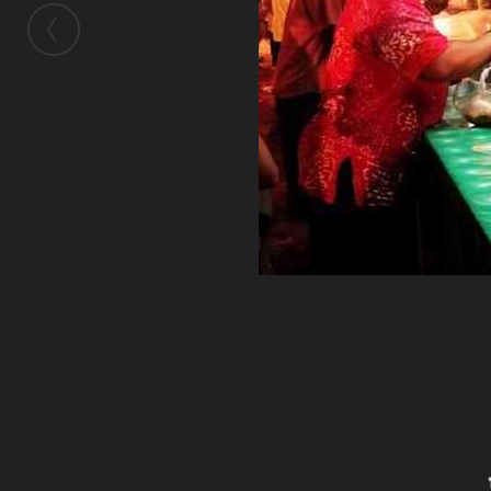
ในอัลบั้มนี้
สามเณร เดช
ในอัลบั้ม
วัดหนองโว้ง สุโขทัย
14 ธันวาคม 2010