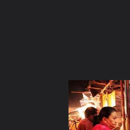
ภาษาไทย
หน้าแรก
เว็บบอร์ด
มีอะไรใหม่
วิดีโอ
รูปภา
หมวดหมู่
มีอะไรใหม่
คอลเล็คชั่น
สถานที่
กล้อง
แ
หน้าแรก
รูปภาพ
General
สามเณร เดช
วัดหนองโว้ง สุโข
บรรยากาศในงาน๗