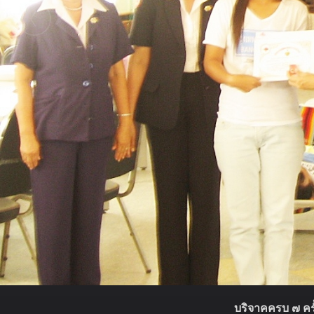
บริจาคครบ ๗ ครั