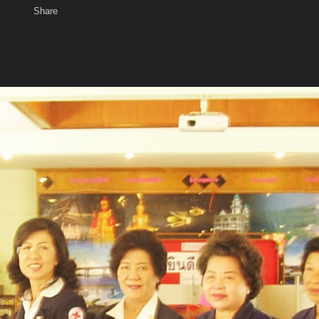
Share
เสียงธรรม
สมาชิก
ห้องสนทนา
พ
ท็ก
ี่ ๗
ยผู้ว่าจ้า