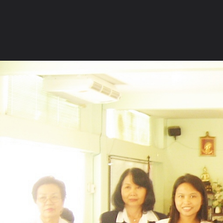
ภาษาไทย
หน้าแรก
เว็บบอร์ด
มีอะไรใหม่
วิดีโอ
รูปภา
หมวดหมู่
มีอะไรใหม่
คอลเล็คชั่น
สถานที่
กล้อง
แ
หน้าแรก
รูปภาพ
General
hatcheryorn
บริจาคเลือด ครั้งท
บริจาคครบ ๗ ครั้ง รับใบประกาศ จากคุณนา