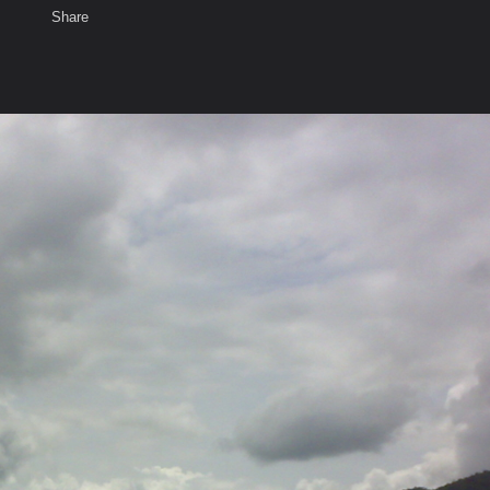
Share
เสียงธรรม
สมาชิก
ห้องสนทนา
พ
ท็ก
รรม)