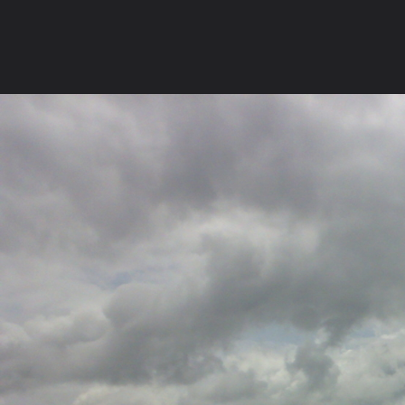
ภาษาไทย
หน้าแรก
เว็บบอร์ด
มีอะไรใหม่
วิดีโอ
รูปภา
หมวดหมู่
มีอะไรใหม่
คอลเล็คชั่น
สถานที่
กล้อง
แ
หน้าแรก
รูปภาพ
General
ืเมว
แพกลางน้ำ (สถานปฎิบัติธ
บริเวณรอบ....แพ