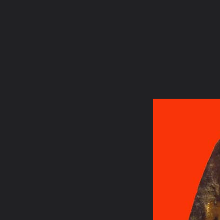
ภาษาไทย
หน้าแรก
เว็บบอร์ด
มีอะไรใหม่
วิดีโอ
รูปภา
หมวดหมู่
มีอะไรใหม่
คอลเล็คชั่น
สถานที่
กล้อง
แ
หน้าแรก
รูปภาพ
General
วุธ จันทบุรี
พระเครื่องสุดยอดขอ
บัวผุด