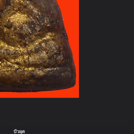
บัวผุด