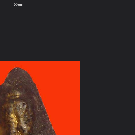
Share
เสียงธรรม
สมาชิก
พ
ท็ก
งหลวงปู่ทิม ของ วุธจันทบุรี