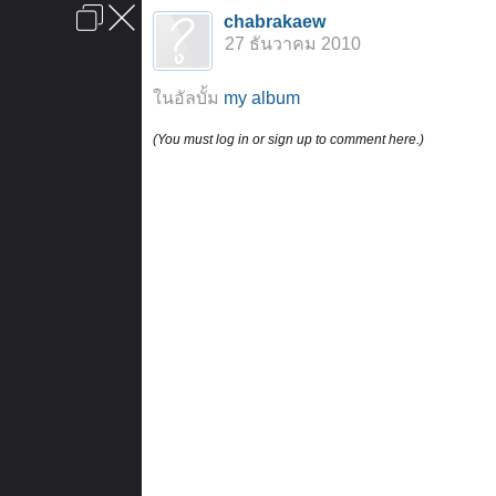
เข้าสู่ระบบหรือลงทะเบียน
chabrakaew
ลงโฆษณา
ติดต่อเรา
ช่วยเหลือ
หน้าหลัก
ไปข้างบน
27 ธันวาคม 2010
ข้อกำหนดและกฎ
ในอัลบั้ม
my album
(You must log in or sign up to comment here.)