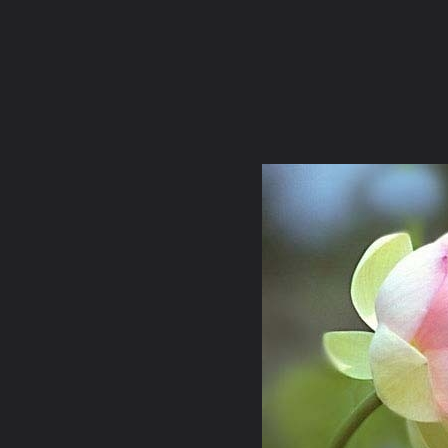
ภาษาไทย
หน้าแรก
เว็บบอร์ด
มีอะไรใหม่
วิดีโอ
รูปภา
หมวดหมู่
มีอะไรใหม่
คอลเล็คชั่น
ห้องสนทนา
สถานที่
กล้อง
แท็ก
หน้าแรก
รูปภาพ
General
chabrakaew
my album
บัวพ้นน้ำ