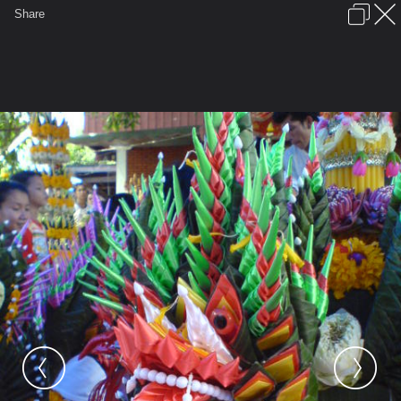
เข้าสู่ระบบหรือลงทะเบียน
Share
ภาษาไทย
ลงโฆษณา
ติดต่อเรา
ช่วยเหลือ
ชุมชนชาวพุทธ
ข้อกำหนดและกฎ
หน้าแรก
เว็บบอร์ด
มีอะไรใหม่
รูปภาพ
คอลเล็คชั่น
สถานที่
กล้อง
แท็ก
...
หน้าแรก
รูปภาพ
General
anand
บายศรีนาคราช
บายศรีนาคราชจากงานไหว้ครูที่
สุพรรณบุรี