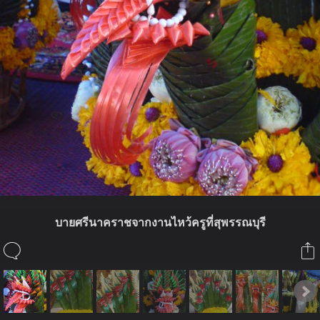
บายศรีนาคราชจากงานไหว้ครูที่สุพรรณบุรี