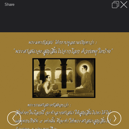
เข้าสู่ระบบหรือลงทะเบียน
Share
ภาษาไทย
ลงโฆษณา
ติดต่อเรา
ช่วยเหลือ
ชุมชนชาวพุทธ
ข้อกำหนดและกฎ
หน้าแรก
เว็บบอร์ด
มีอะไรใหม่
รูปภาพ
คอลเล็คชั่น
สถานที่
กล้อง
แท็ก
...
...
รูปภาพ
General
ธรรมะสวนัง
ธรรมประทีป ๙
ปกหลัง หนังสือธรรมประทีป ๙